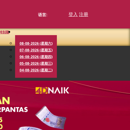
登入
注册
语言:
特别期
08-08-2026 (星期六)
07-08-2026 (星期五)
06-08-2026 (星期四)
05-08-2026 (星期三)
04-08-2026 (星期二)