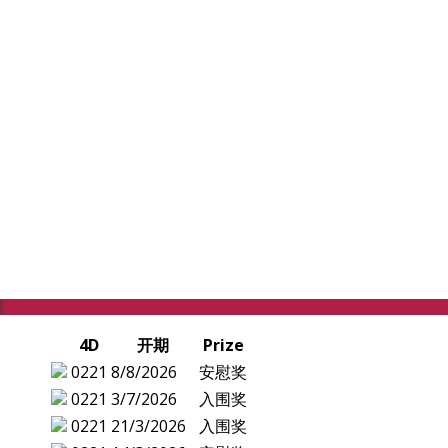
4D
开期
Prize
0221
8/8/2026
安慰奖
0221
3/7/2026
入围奖
0221
21/3/2026
入围奖