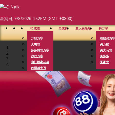
星期日, 9/8/2026 4:52PM (GMT +0800)
4D成绩
老虎机
真人娱乐场
买万字
万能万字
在线买万
大馬彩
买万能
多多博彩万字
买大马彩
沙巴万字
买多多
山打根赛马会
买豪龙
砂勞越大万
新加坡万字
豪龙
Perdana 4D
9 Lotto
天天好运