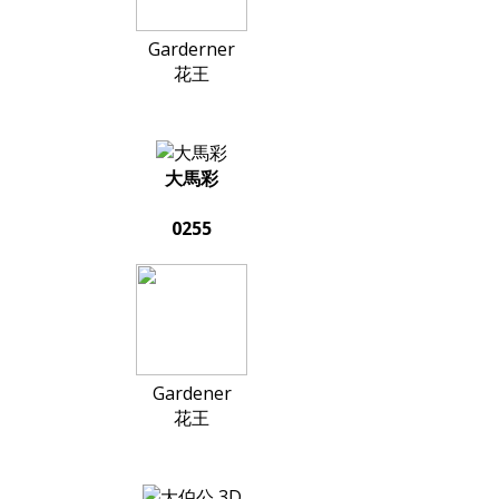
Garderner
花王
大馬彩
0255
Gardener
花王