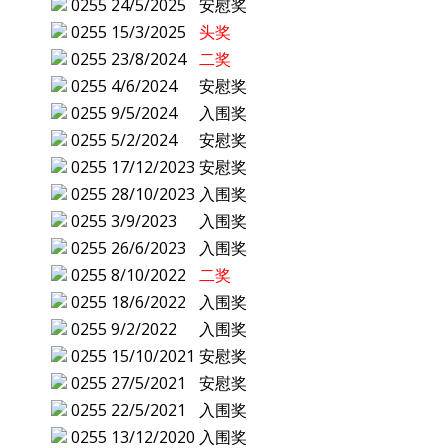
0255
24/5/2025
安慰奖
0255
15/3/2025
头奖
0255
23/8/2024
二奖
0255
4/6/2024
安慰奖
0255
9/5/2024
入围奖
0255
5/2/2024
安慰奖
0255
17/12/2023
安慰奖
0255
28/10/2023
入围奖
0255
3/9/2023
入围奖
0255
26/6/2023
入围奖
0255
8/10/2022
二奖
0255
18/6/2022
入围奖
0255
9/2/2022
入围奖
0255
15/10/2021
安慰奖
0255
27/5/2021
安慰奖
0255
22/5/2021
入围奖
0255
13/12/2020
入围奖