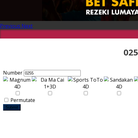
Previous
Next
02
Number
Permutate
Submit