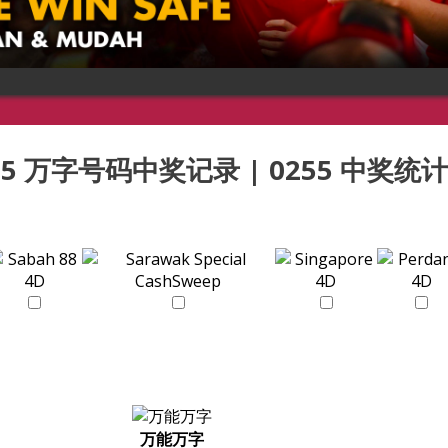
55 万字号码中奖记录 | 0255 中奖统计
万能万字