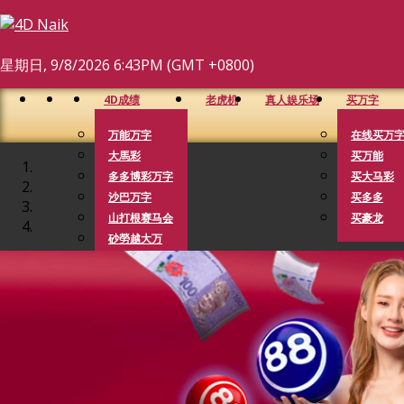
星期日, 9/8/2026 6:43PM (GMT +0800)
4D成绩
老虎机
真人娱乐场
买万字
万能万字
在线买万
大馬彩
买万能
多多博彩万字
买大马彩
沙巴万字
买多多
山打根赛马会
买豪龙
砂勞越大万
新加坡万字
豪龙
Perdana 4D
9 Lotto
天天好运