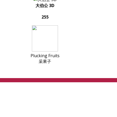
大伯公 3D
255
Plucking Fruits
采果子