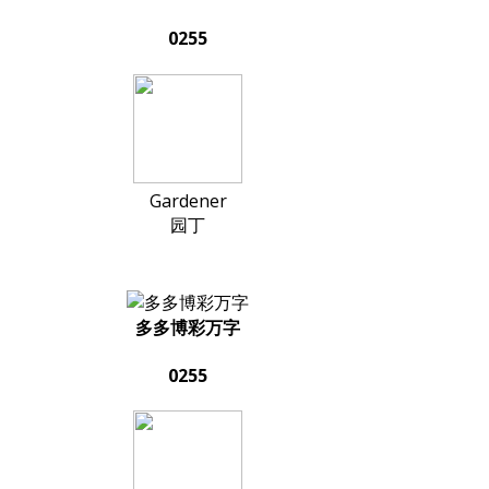
0255
Gardener
园丁
多多博彩万字
0255