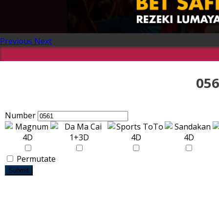
Previous
Next
05
Number
Permutate
Submit