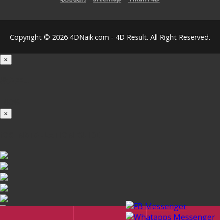
Copyright © 2026 4DNaik.com - 4D Result. All Right Reserved.
×
载入中...
100%
×
iOS INSTALLATION GUIDE