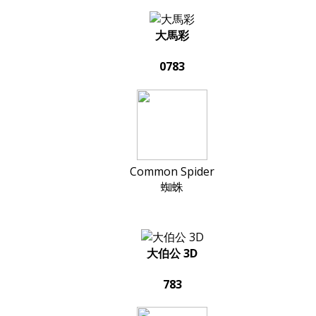
大馬彩
0783
Common Spider
蜘蛛
大伯公 3D
783