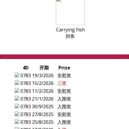
Carrying Fish
担鱼
4D
开期
Prize
0783
19/3/2026
安慰奖
0783
15/2/2026
三奖
0783
11/2/2026
安慰奖
0783
21/1/2026
入围奖
0783
30/9/2025
入围奖
0783
27/8/2025
安慰奖
0783
25/8/2025
入围奖