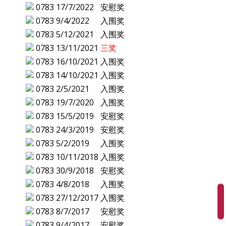
0783
17/7/2022
安慰奖
0783
9/4/2022
入围奖
0783
5/12/2021
入围奖
0783
13/11/2021
三奖
0783
16/10/2021
入围奖
0783
14/10/2021
入围奖
0783
2/5/2021
入围奖
0783
19/7/2020
入围奖
0783
15/5/2019
安慰奖
0783
24/3/2019
安慰奖
0783
5/2/2019
入围奖
0783
10/11/2018
入围奖
0783
30/9/2018
安慰奖
0783
4/8/2018
入围奖
0783
27/12/2017
入围奖
0783
8/7/2017
安慰奖
0783
9/4/2017
安慰奖