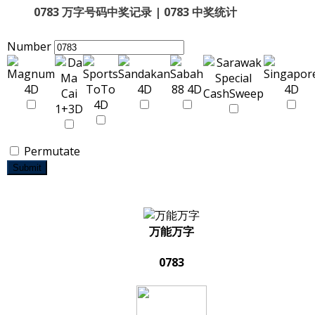
0783 万字号码中奖记录 | 0783 中奖统计
Number
Permutate
Submit
万能万字
0783