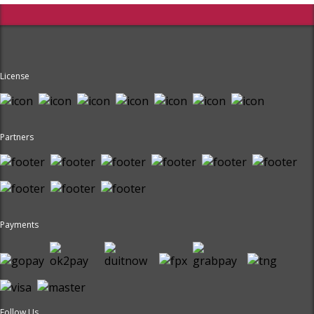
License
Partners
Payments
Follow Us