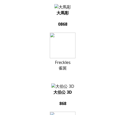
大馬彩
0868
Freckles
雀斑
大伯公 3D
868