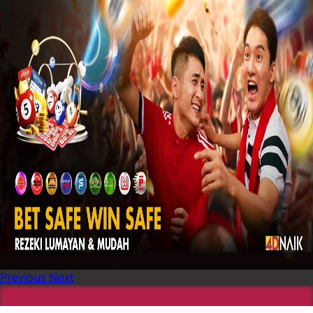
Previous
Next