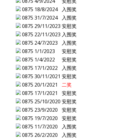
0875
4/9/2024
安慰奖
0875
18/8/2024
入围奖
0875
31/7/2024
入围奖
0875
29/11/2023
安慰奖
0875
22/11/2023
入围奖
0875
24/7/2023
入围奖
0875
1/1/2023
安慰奖
0875
1/4/2022
安慰奖
0875
17/1/2022
入围奖
0875
30/11/2021
安慰奖
0875
20/1/2021
二奖
0875
17/1/2021
安慰奖
0875
25/10/2020
安慰奖
0875
23/9/2020
安慰奖
0875
19/7/2020
安慰奖
0875
11/7/2020
入围奖
0875
26/2/2020
入围奖