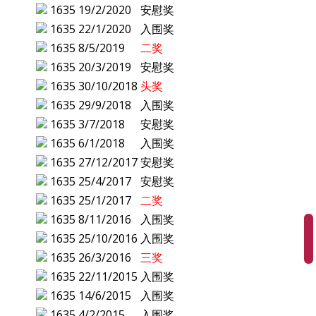
1635
19/2/2020
安慰奖
1635
22/1/2020
入围奖
1635
8/5/2019
二奖
1635
20/3/2019
安慰奖
1635
30/10/2018
头奖
1635
29/9/2018
入围奖
1635
3/7/2018
安慰奖
1635
6/1/2018
入围奖
1635
27/12/2017
安慰奖
1635
25/4/2017
安慰奖
1635
25/1/2017
二奖
1635
8/11/2016
入围奖
1635
25/10/2016
入围奖
1635
26/3/2016
三奖
1635
22/11/2015
入围奖
1635
14/6/2015
入围奖
1635
4/2/2015
入围奖