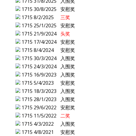
1715
31/8/2025
入围奖
1715
30/8/2025
安慰奖
1715
8/2/2025
三奖
1715
25/1/2025
安慰奖
1715
21/9/2024
头奖
1715
17/4/2024
安慰奖
1715
8/4/2024
安慰奖
1715
30/3/2024
入围奖
1715
24/3/2024
入围奖
1715
16/9/2023
入围奖
1715
5/4/2023
安慰奖
1715
18/3/2023
入围奖
1715
28/1/2023
入围奖
1715
29/6/2022
安慰奖
1715
11/5/2022
二奖
1715
4/3/2022
入围奖
1715
4/8/2021
安慰奖