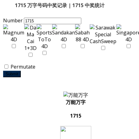
1715 万字号码中奖记录 | 1715 中奖统计
Number
Permutate
Submit
万能万字
1715