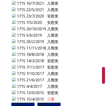
1715
16/7/2021
入围奖
1715
22/5/2021
入围奖
1715
23/7/2020
安慰奖
1715
7/5/2020
安慰奖
1715
20/10/2019
入围奖
1715
5/6/2019
入围奖
1715
20/2/2019
入围奖
1715
11/11/2018
入围奖
1715
18/8/2018
入围奖
1715
14/3/2018
安慰奖
1715
7/11/2017
安慰奖
1715
7/10/2017
入围奖
1715
21/6/2017
入围奖
1715
4/4/2017
入围奖
1715
13/9/2015
安慰奖
1715
15/4/2015
三奖
是一个 (1714)
下一个 (1716)