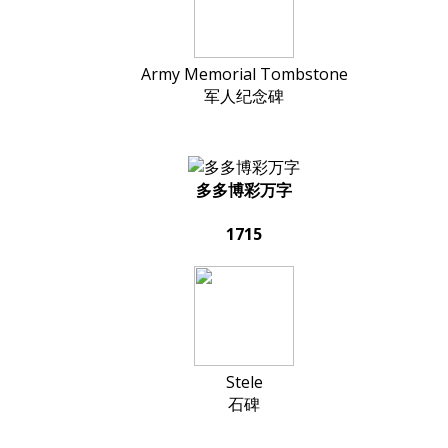
Army Memorial Tombstone
军人纪念碑
多多博彩万字
1715
Stele
石碑