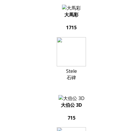
大馬彩
1715
Stele
石碑
大伯公 3D
715