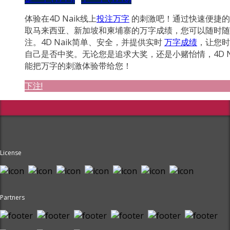
体验在4D Naik线上
投注万字
的刺激吧！通过快速便捷的
取马来西亚、新加坡和柬埔寨的万字成绩，您可以随时随
注。4D Naik简单、安全，并提供实时
万字成绩
，让您时
自己是否中奖。无论您是追求大奖，还是小赌怡情，4D N
能把万字的刺激体验带给您！
下注!
License
Partners