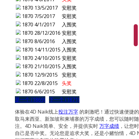
1870
13/5/2017
安慰奖
1870
7/5/2017
安慰奖
1870
4/1/2017
入围奖
1870
28/12/2016
安慰奖
1870
8/6/2016
入围奖
1870
14/11/2015
入围奖
1870
24/10/2015
安慰奖
1870
21/10/2015
入围奖
1870
12/9/2015
安慰奖
1870
22/8/2015
头奖
1870
6/6/2015
安慰奖
是一个 (1869)
下一个 (1871)
体验在4D Naik线上
投注万字
的刺激吧！通过快速便捷的
取马来西亚、新加坡和柬埔寨的万字成绩，您可以随时随
注。4D Naik简单、安全，并提供实时
万字成绩
，让您时
自己是否中奖。无论您是追求大奖，还是小赌怡情，4D N