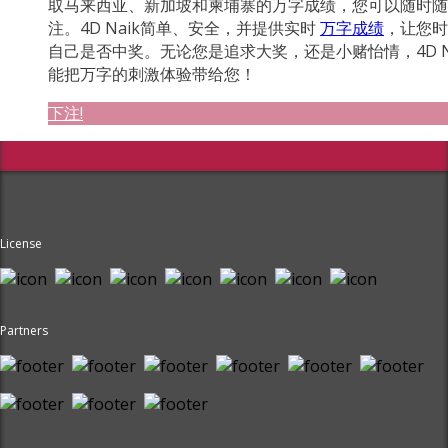
取马来西亚、新加坡和柬埔寨的万字成绩，您可以随时随
注。4D Naik简单、安全，并提供实时
万字成绩
，让您时
自己是否中奖。无论您是追求大奖，还是小赌怡情，4D N
能把万字的刺激体验带给您！
下注!
License
Partners