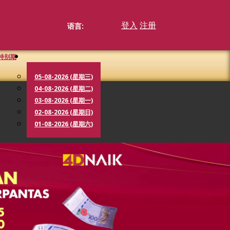
登入
注册
语言:
特别期
05-08-2026 (星期三)
04-08-2026 (星期二)
03-08-2026 (星期一)
02-08-2026 (星期日)
01-08-2026 (星期六)