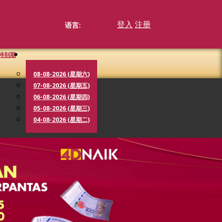
登入
注册
语言:
特别期
08-08-2026 (星期六)
07-08-2026 (星期五)
06-08-2026 (星期四)
05-08-2026 (星期三)
04-08-2026 (星期二)