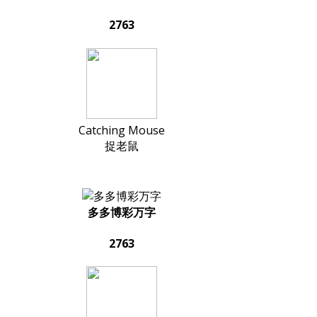
2763
Catching Mouse
捉老鼠
多多博彩万字
2763