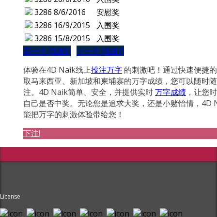
3286
8/6/2016
安慰奖
3286
16/9/2015
入围奖
3286
15/8/2015
入围奖
是一个 (3285)
下一个 (3287)
体验在4D Naik线上
投注万字
的刺激吧！通过快速便捷的
取马来西亚、新加坡和柬埔寨的万字成绩，您可以随时随
注。4D Naik简单、安全，并提供实时
万字成绩
，让您时
自己是否中奖。无论您是追求大奖，还是小赌怡情，4D N
能把万字的刺激体验带给您！
下注!
License