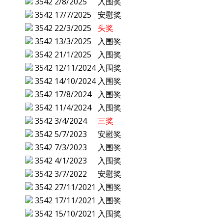
3542
2/8/2025
入围奖
3542
17/7/2025
安慰奖
3542
22/3/2025
头奖
3542
13/3/2025
入围奖
3542
21/1/2025
入围奖
3542
12/11/2024
入围奖
3542
14/10/2024
入围奖
3542
17/8/2024
入围奖
3542
11/4/2024
入围奖
3542
3/4/2024
三奖
3542
5/7/2023
安慰奖
3542
7/3/2023
入围奖
3542
4/1/2023
入围奖
3542
3/7/2022
安慰奖
3542
27/11/2021
入围奖
3542
17/11/2021
入围奖
3542
15/10/2021
入围奖