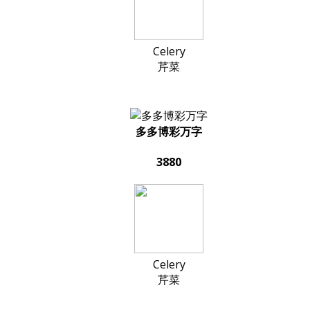
Celery
芹菜
多多博彩万字
3880
Celery
芹菜