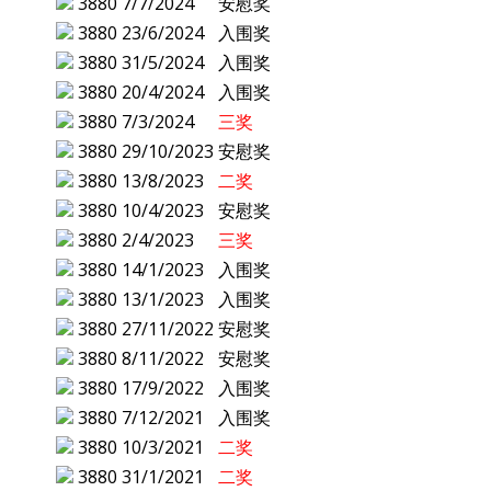
3880
7/7/2024
安慰奖
3880
23/6/2024
入围奖
3880
31/5/2024
入围奖
3880
20/4/2024
入围奖
3880
7/3/2024
三奖
3880
29/10/2023
安慰奖
3880
13/8/2023
二奖
3880
10/4/2023
安慰奖
3880
2/4/2023
三奖
3880
14/1/2023
入围奖
3880
13/1/2023
入围奖
3880
27/11/2022
安慰奖
3880
8/11/2022
安慰奖
3880
17/9/2022
入围奖
3880
7/12/2021
入围奖
3880
10/3/2021
二奖
3880
31/1/2021
二奖