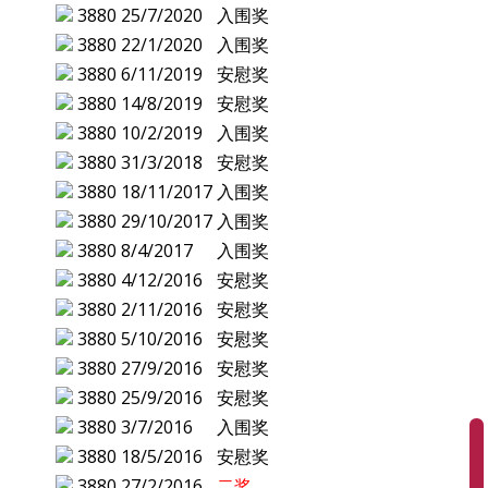
3880
25/7/2020
入围奖
3880
22/1/2020
入围奖
3880
6/11/2019
安慰奖
3880
14/8/2019
安慰奖
3880
10/2/2019
入围奖
3880
31/3/2018
安慰奖
3880
18/11/2017
入围奖
3880
29/10/2017
入围奖
3880
8/4/2017
入围奖
3880
4/12/2016
安慰奖
3880
2/11/2016
安慰奖
3880
5/10/2016
安慰奖
3880
27/9/2016
安慰奖
3880
25/9/2016
安慰奖
3880
3/7/2016
入围奖
3880
18/5/2016
安慰奖
3880
27/2/2016
二奖