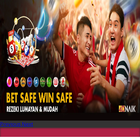
Previous
Next