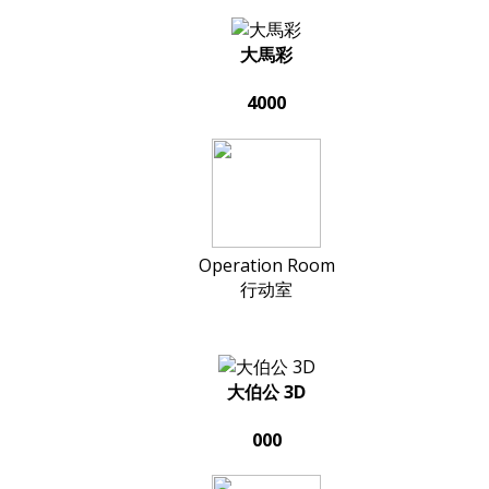
大馬彩
4000
Operation Room
行动室
大伯公 3D
000