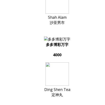
Shah Alam
沙亚男市
多多博彩万字
4000
Ding Shen Tea
定神丸