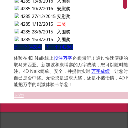
4285
13/8/2016
入围奖
4285
10/2/2016
安慰奖
4285
27/12/2015
安慰奖
4285
1/12/2015
二奖
4285
28/6/2015
入围奖
4285
15/4/2015
入围奖
是一个 (4284)
下一个 (4286)
体验在4D Naik线上
投注万字
的刺激吧！通过快速便捷的
取马来西亚、新加坡和柬埔寨的万字成绩，您可以随时随
注。4D Naik简单、安全，并提供实时
万字成绩
，让您时
自己是否中奖。无论您是追求大奖，还是小赌怡情，4D N
能把万字的刺激体验带给您！
下注!