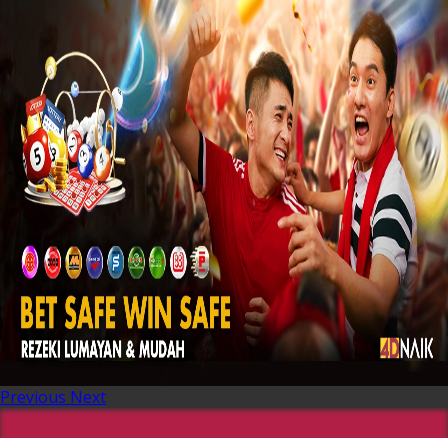
Previous
Next