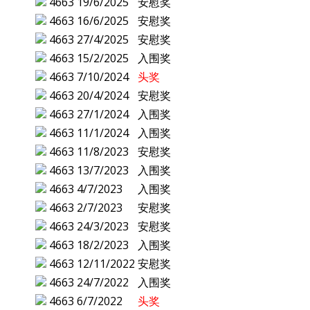
4663
19/6/2025
安慰奖
4663
16/6/2025
安慰奖
4663
27/4/2025
安慰奖
4663
15/2/2025
入围奖
4663
7/10/2024
头奖
4663
20/4/2024
安慰奖
4663
27/1/2024
入围奖
4663
11/1/2024
入围奖
4663
11/8/2023
安慰奖
4663
13/7/2023
入围奖
4663
4/7/2023
入围奖
4663
2/7/2023
安慰奖
4663
24/3/2023
安慰奖
4663
18/2/2023
入围奖
4663
12/11/2022
安慰奖
4663
24/7/2022
入围奖
4663
6/7/2022
头奖