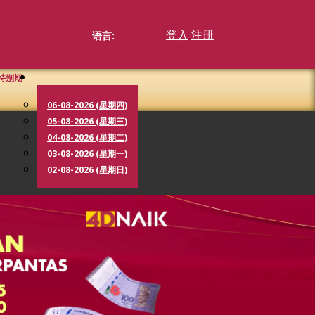
登入
注册
语言:
特别期
06-08-2026 (星期四)
05-08-2026 (星期三)
04-08-2026 (星期二)
03-08-2026 (星期一)
02-08-2026 (星期日)