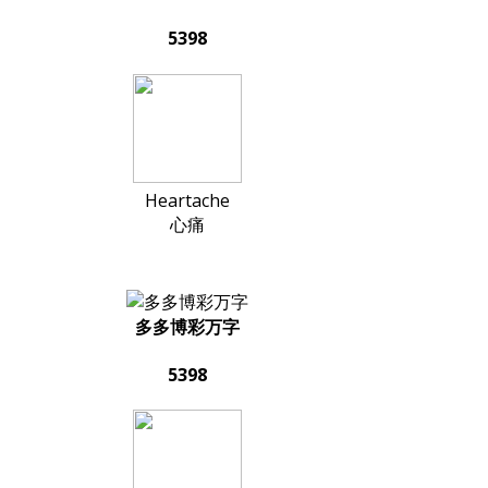
5398
Heartache
心痛
多多博彩万字
5398