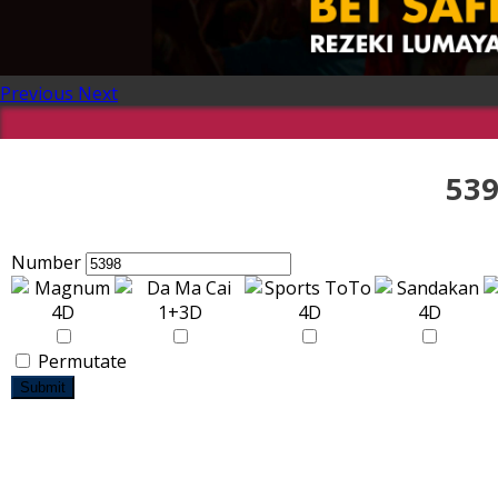
Previous
Next
53
Number
Permutate
Submit