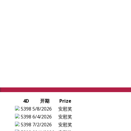
4D
开期
Prize
5398
5/8/2026
安慰奖
5398
6/4/2026
安慰奖
5398
7/2/2026
安慰奖