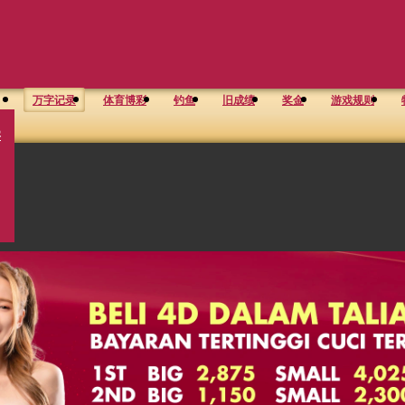
万字记录
体育博彩
钓鱼
旧成绩
奖金
游戏规则
字