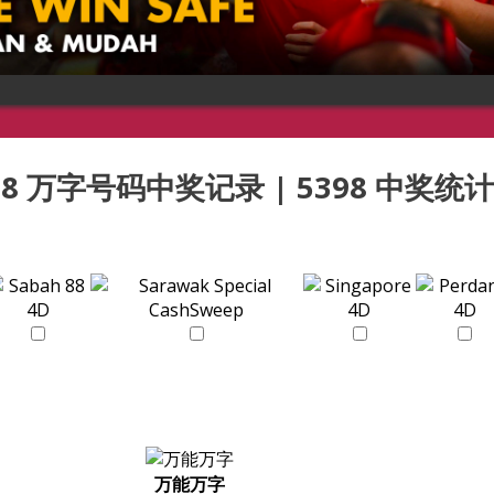
98 万字号码中奖记录 | 5398 中奖统计
万能万字