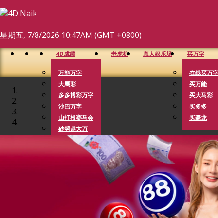
星期五, 7/8/2026 10:47AM (GMT +0800)
4D成绩
老虎机
真人娱乐场
买万字
万能万字
在线买万
大馬彩
买万能
多多博彩万字
买大马彩
沙巴万字
买多多
山打根赛马会
买豪龙
砂勞越大万
新加坡万字
豪龙
Perdana 4D
9 Lotto
天天好运