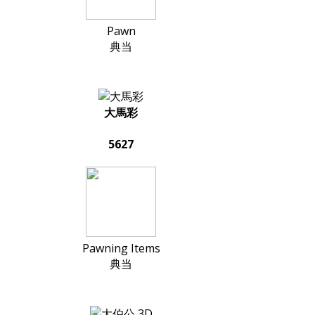
Pawn
典当
大馬彩
5627
Pawning Items
典当