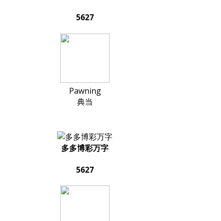
5627
Pawning
典当
多多博彩万字
5627