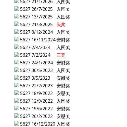
5627
21/1/2026
入围奖
5627
26/7/2025
入围奖
5627
13/7/2025
入围奖
5627
21/3/2025
头奖
5627
8/12/2024
入围奖
5627
16/11/2024
安慰奖
5627
2/4/2024
入围奖
5627
7/2/2024
三奖
5627
24/1/2024
安慰奖
5627
30/5/2023
入围奖
5627
3/5/2023
安慰奖
5627
22/2/2023
安慰奖
5627
18/9/2022
安慰奖
5627
12/9/2022
入围奖
5627
19/6/2022
安慰奖
5627
26/2/2022
安慰奖
5627
16/12/2020
入围奖