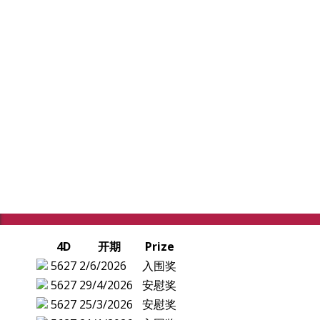
4D
开期
Prize
5627
2/6/2026
入围奖
5627
29/4/2026
安慰奖
5627
25/3/2026
安慰奖