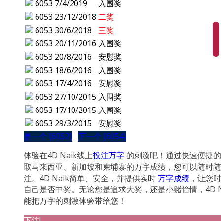
6053
7/4/2019
入围奖
6053
23/12/2018
二奖
6053
30/6/2018
三奖
6053
20/11/2016
入围奖
6053
20/8/2016
安慰奖
6053
18/6/2016
入围奖
6053
17/4/2016
安慰奖
6053
27/10/2015
入围奖
6053
17/10/2015
入围奖
6053
29/3/2015
安慰奖
是一个 (6052)
下一个 (6054)
体验在4D Naik线上
投注万字
的刺激吧！通过快速便捷的
取马来西亚、新加坡和柬埔寨的万字成绩，您可以随时随
注。4D Naik简单、安全，并提供实时
万字成绩
，让您时
自己是否中奖。无论您是追求大奖，还是小赌怡情，4D N
能把万字的刺激体验带给您！
下注!