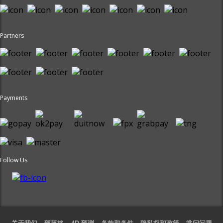
Partners
Payments
Follow Us