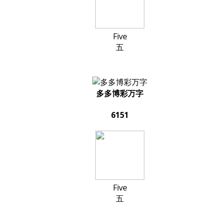
Five
五
多多博彩万字
6151
Five
五