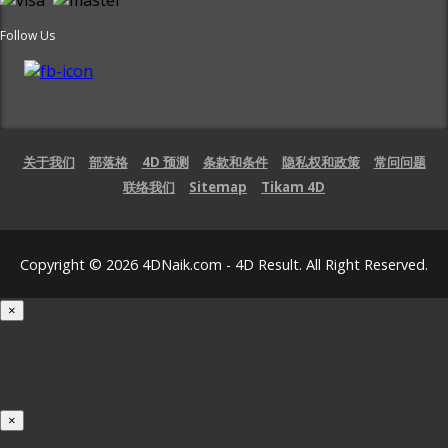
Follow Us
关于我们
部落格
4D 预测
条款和条件
隐私权和政策
常问问题
联络我们
Sitemap
Tikam 4D
Copyright © 2026 4DNaik.com - 4D Result. All Right Reserved.
×
载入中...
100%
×