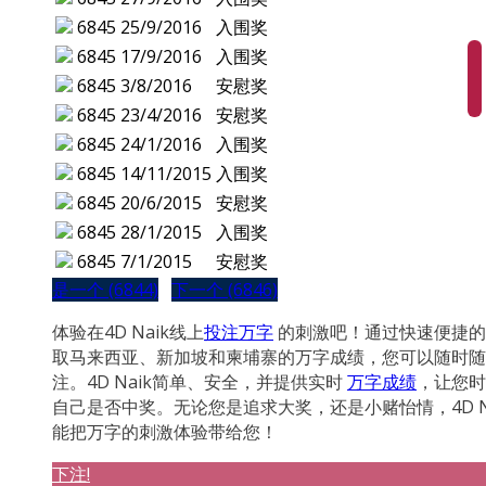
6845
25/9/2016
入围奖
6845
17/9/2016
入围奖
6845
3/8/2016
安慰奖
6845
23/4/2016
安慰奖
6845
24/1/2016
入围奖
6845
14/11/2015
入围奖
6845
20/6/2015
安慰奖
6845
28/1/2015
入围奖
6845
7/1/2015
安慰奖
是一个 (6844)
下一个 (6846)
体验在4D Naik线上
投注万字
的刺激吧！通过快速便捷的
取马来西亚、新加坡和柬埔寨的万字成绩，您可以随时随
注。4D Naik简单、安全，并提供实时
万字成绩
，让您时
自己是否中奖。无论您是追求大奖，还是小赌怡情，4D N
能把万字的刺激体验带给您！
下注!