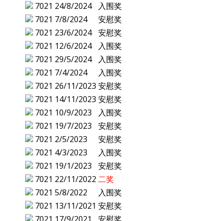
7021
24/8/2024
入围奖
7021
7/8/2024
安慰奖
7021
23/6/2024
安慰奖
7021
12/6/2024
入围奖
7021
29/5/2024
入围奖
7021
7/4/2024
入围奖
7021
26/11/2023
安慰奖
7021
14/11/2023
安慰奖
7021
10/9/2023
入围奖
7021
19/7/2023
安慰奖
7021
2/5/2023
安慰奖
7021
4/3/2023
入围奖
7021
19/1/2023
安慰奖
7021
22/11/2022
二奖
7021
5/8/2022
入围奖
7021
13/11/2021
安慰奖
7021
17/9/2021
安慰奖