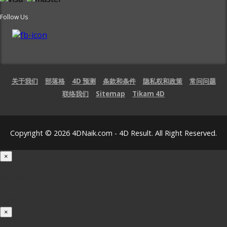
Follow Us
关于我们
部落格
4D 预测
条款和条件
隐私权和政策
常问问题
联络我们
Sitemap
Tikam 4D
Copyright © 2026 4DNaik.com - 4D Result. All Right Reserved.
×
载入中...
100%
×