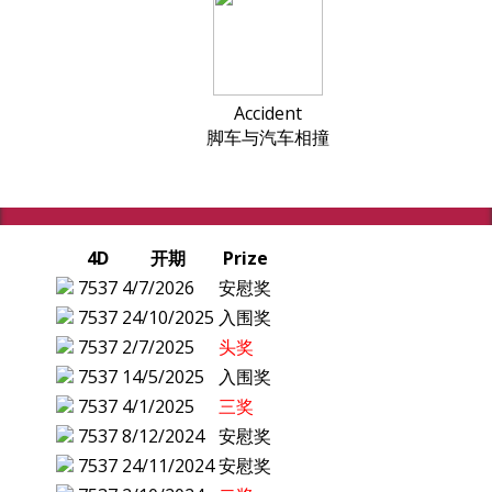
Accident
脚车与汽车相撞
4D
开期
Prize
7537
4/7/2026
安慰奖
7537
24/10/2025
入围奖
7537
2/7/2025
头奖
7537
14/5/2025
入围奖
7537
4/1/2025
三奖
7537
8/12/2024
安慰奖
7537
24/11/2024
安慰奖