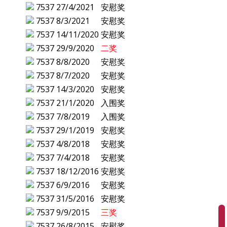
7537
27/4/2021
安慰奖
7537
8/3/2021
安慰奖
7537
14/11/2020
安慰奖
7537
29/9/2020
二奖
7537
8/8/2020
安慰奖
7537
8/7/2020
安慰奖
7537
14/3/2020
安慰奖
7537
21/1/2020
入围奖
7537
7/8/2019
入围奖
7537
29/1/2019
安慰奖
7537
4/8/2018
安慰奖
7537
7/4/2018
安慰奖
7537
18/12/2016
安慰奖
7537
6/9/2016
安慰奖
7537
31/5/2016
安慰奖
7537
9/9/2015
三奖
7537
26/8/2015
安慰奖