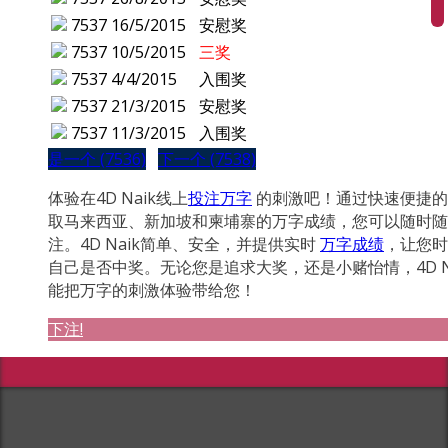
7537
16/5/2015
安慰奖
7537
10/5/2015
三奖
7537
4/4/2015
入围奖
7537
21/3/2015
安慰奖
7537
11/3/2015
入围奖
是一个 (7536)
下一个 (7538)
体验在4D Naik线上
投注万字
的刺激吧！通过快速便捷的
取马来西亚、新加坡和柬埔寨的万字成绩，您可以随时随
注。4D Naik简单、安全，并提供实时
万字成绩
，让您时
自己是否中奖。无论您是追求大奖，还是小赌怡情，4D N
能把万字的刺激体验带给您！
下注!