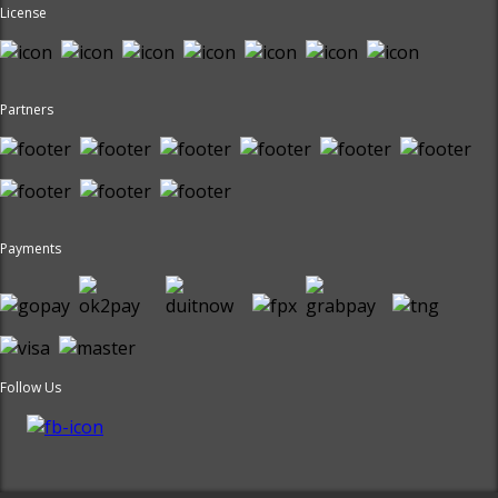
License
Partners
Payments
Follow Us