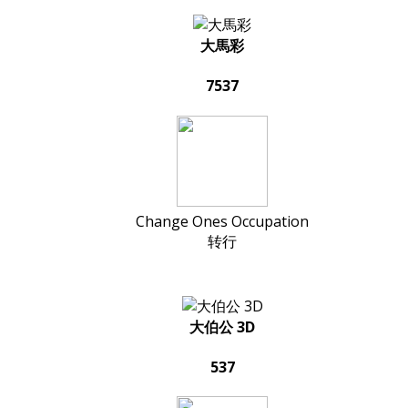
大馬彩
7537
Change Ones Occupation
转行
大伯公 3D
537