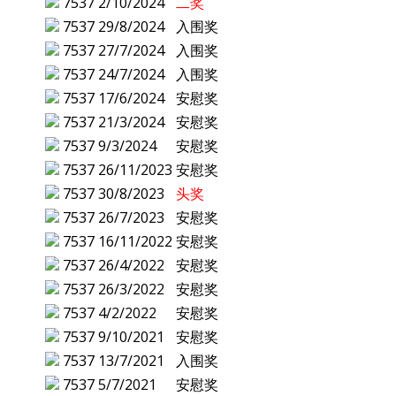
7537
2/10/2024
二奖
7537
29/8/2024
入围奖
7537
27/7/2024
入围奖
7537
24/7/2024
入围奖
7537
17/6/2024
安慰奖
7537
21/3/2024
安慰奖
7537
9/3/2024
安慰奖
7537
26/11/2023
安慰奖
7537
30/8/2023
头奖
7537
26/7/2023
安慰奖
7537
16/11/2022
安慰奖
7537
26/4/2022
安慰奖
7537
26/3/2022
安慰奖
7537
4/2/2022
安慰奖
7537
9/10/2021
安慰奖
7537
13/7/2021
入围奖
7537
5/7/2021
安慰奖