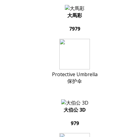
大馬彩
7979
Protective Umbrella
保护伞
大伯公 3D
979