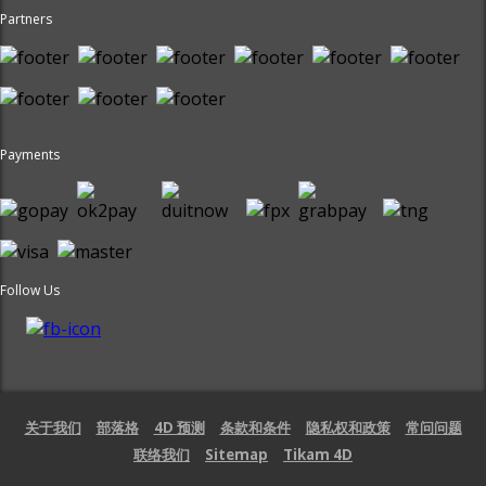
Partners
Payments
Follow Us
关于我们
部落格
4D 预测
条款和条件
隐私权和政策
常问问题
联络我们
Sitemap
Tikam 4D