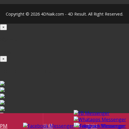
Copyright © 2026 4DNaik.com - 4D Result. All Right Reserved.
×
载入中...
100%
×
iOS INSTALLATION GUIDE
PM
注册
下注!