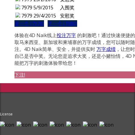
7979
5/9/2015
入围奖
7979
29/4/2015
安慰奖
是一个 (7978)
下一个 (7980)
体验在4D Naik线上
投注万字
的刺激吧！通过快速便捷的
取马来西亚、新加坡和柬埔寨的万字成绩，您可以随时随
注。4D Naik简单、安全，并提供实时
万字成绩
，让您时
自己是否中奖。无论您是追求大奖，还是小赌怡情，4D N
能把万字的刺激体验带给您！
下注!
License