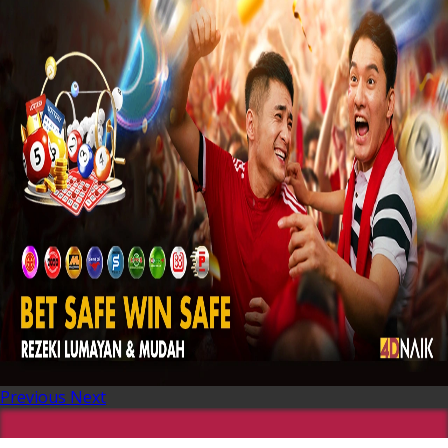
Previous
Next