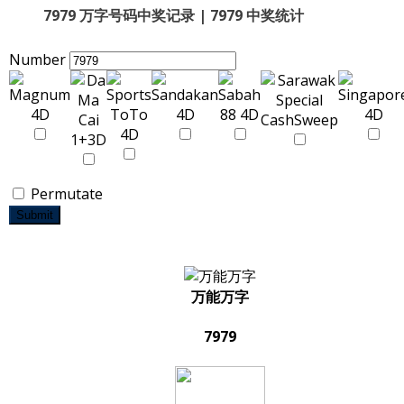
7979 万字号码中奖记录 | 7979 中奖统计
Number
Permutate
Submit
万能万字
7979