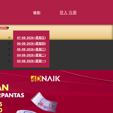
登入
注册
语言:
特别期
07-08-2026 (星期五)
06-08-2026 (星期四)
05-08-2026 (星期三)
04-08-2026 (星期二)
03-08-2026 (星期一)