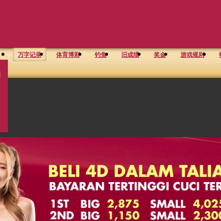
万字记录
体育博彩
钓鱼
旧成绩
奖金
游戏规则
字