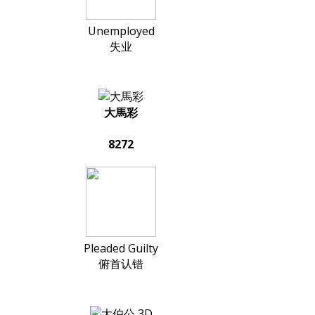
Unemployed
失业
大馬彩
8272
Pleaded Guilty
俯首认错