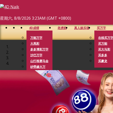
星期六, 8/8/2026 3:23AM (GMT +0800)
4D成绩
老虎机
真人娱乐场
买万字
万能万字
在线买万
大馬彩
买万能
多多博彩万字
买大马彩
沙巴万字
买多多
山打根赛马会
买豪龙
砂勞越大万
新加坡万字
豪龙
Perdana 4D
9 Lotto
天天好运