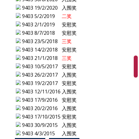
9403
19/2/2020
入围奖
9403
5/2/2019
二奖
9403
2/1/2019
安慰奖
9403
8/7/2018
安慰奖
9403
23/5/2018
三奖
9403
14/2/2018
安慰奖
9403
21/1/2018
三奖
9403
10/5/2017
安慰奖
9403
26/2/2017
入围奖
9403
19/2/2017
安慰奖
9403
12/11/2016
入围奖
9403
17/9/2016
安慰奖
9403
20/2/2016
入围奖
9403
17/10/2015
安慰奖
9403
30/9/2015
入围奖
9403
4/3/2015
入围奖