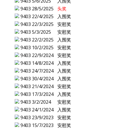
9403
5/6/2025
入围奖
9403
28/5/2025
头奖
9403
22/4/2025
入围奖
9403
22/3/2025
安慰奖
9403
5/3/2025
安慰奖
9403
22/2/2025
入围奖
9403
10/2/2025
安慰奖
9403
22/9/2024
安慰奖
9403
14/8/2024
入围奖
9403
24/7/2024
入围奖
9403
30/4/2024
入围奖
9403
21/4/2024
安慰奖
9403
17/3/2024
入围奖
9403
3/2/2024
安慰奖
9403
24/1/2024
入围奖
9403
23/9/2023
安慰奖
9403
15/7/2023
安慰奖