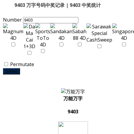
9403 万字号码中奖记录 | 9403 中奖统计
Number
Permutate
Submit
万能万字
9403