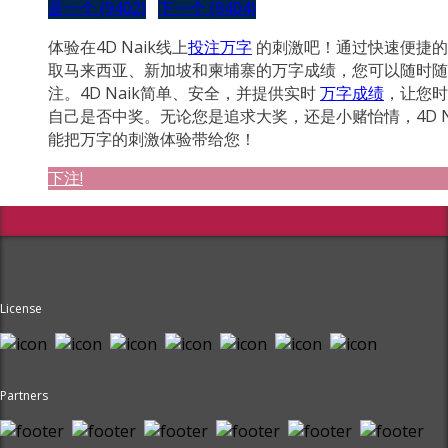
是一个 (9402)
下一个 (9404)
体验在4D Naik线上
投注万字
的刺激吧！通过快速便捷的
取马来西亚、新加坡和柬埔寨的万字成绩，您可以随时随
注。4D Naik简单、安全，并提供实时
万字成绩
，让您时
自己是否中奖。无论您是追求大奖，还是小赌怡情，4D N
能把万字的刺激体验带给您！
下注!
License
Partners