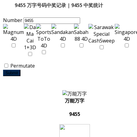
9455 万字号码中奖记录 | 9455 中奖统计
Number
Permutate
Submit
万能万字
9455