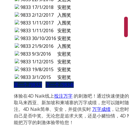
9833
17/1/2018
安慰奖
9833
2/12/2017
入围奖
9833
1/11/2017
入围奖
9833
1/11/2016
安慰奖
9833
30/10/2016
安慰奖
9833
21/9/2016
入围奖
9833
9/3/2016
安慰奖
9833
1/12/2015
安慰奖
9833
19/8/2015
安慰奖
9833
3/1/2015
安慰奖
是一个 (9832)
下一个 (9834)
体验在4D Naik线上
投注万字
的刺激吧！通过快速便捷的
取马来西亚、新加坡和柬埔寨的万字成绩，您可以随时随
注。4D Naik简单、安全，并提供实时
万字成绩
，让您时
自己是否中奖。无论您是追求大奖，还是小赌怡情，4D N
能把万字的刺激体验带给您！