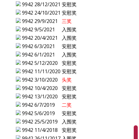
9942
28/12/2021
安慰奖
9942
24/10/2021
安慰奖
9942
29/9/2021
三奖
9942
9/5/2021
入围奖
9942
20/4/2021
入围奖
9942
6/3/2021
安慰奖
9942
6/1/2021
入围奖
9942
5/12/2020
安慰奖
9942
11/11/2020
安慰奖
9942
3/10/2020
头奖
9942
10/4/2020
安慰奖
9942
13/1/2020
安慰奖
9942
6/7/2019
二奖
9942
5/6/2019
安慰奖
9942
25/5/2019
入围奖
9942
11/4/2018
安慰奖
9942
26/11/2017
入围奖