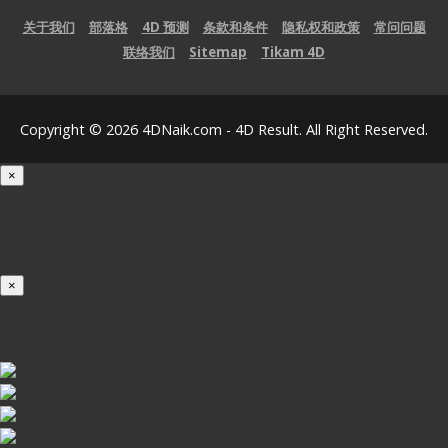
关于我们
部落格
4D 预测
条款和条件
隐私权和政策
常问问题
联络我们
Sitemap
Tikam 4D
Copyright © 2026 4DNaik.com - 4D Result. All Right Reserved.
×
载入中...
100%
×
iOS INSTALLATION GUIDE