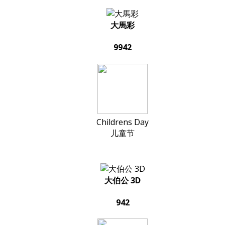
大馬彩
9942
Childrens Day
儿童节
大伯公 3D
942