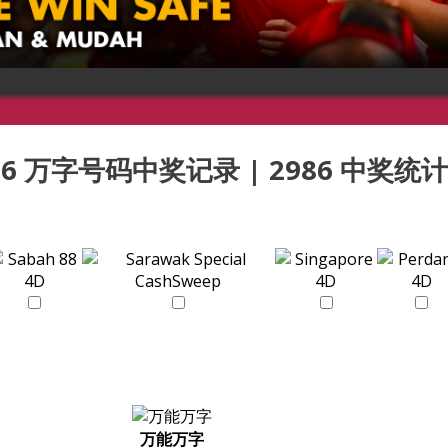
86 万字号码中奖记录 | 2986 中奖统计
万能万字