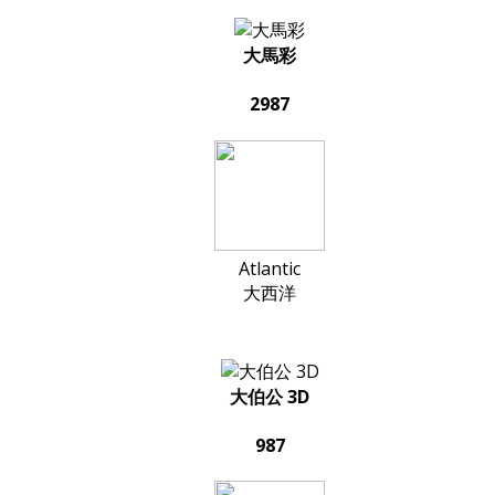
大馬彩
2987
Atlantic
大西洋
大伯公 3D
987