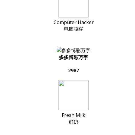
Computer Hacker
电脑骇客
多多博彩万字
2987
Fresh Milk
鲜奶