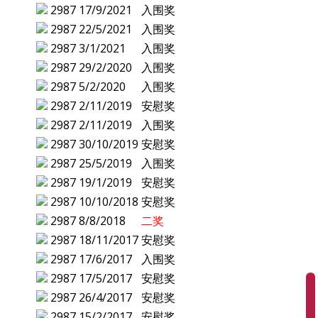
2987
17/9/2021
入围奖
2987
22/5/2021
入围奖
2987
3/1/2021
入围奖
2987
29/2/2020
入围奖
2987
5/2/2020
入围奖
2987
2/11/2019
安慰奖
2987
2/11/2019
入围奖
2987
30/10/2019
安慰奖
2987
25/5/2019
入围奖
2987
19/1/2019
安慰奖
2987
10/10/2018
安慰奖
2987
8/8/2018
二奖
2987
18/11/2017
安慰奖
2987
17/6/2017
入围奖
2987
17/5/2017
安慰奖
2987
26/4/2017
安慰奖
2987
15/2/2017
安慰奖