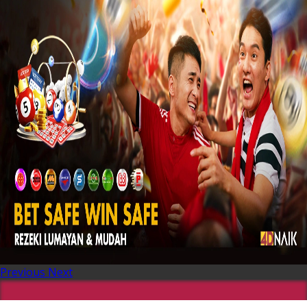
Previous
Next