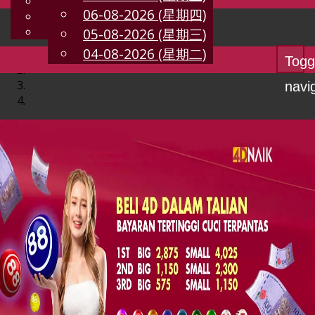
English
06-08-2026 (星期四)
CN
Chinese
Malay
05-08-2026 (星期三)
04-08-2026 (星期二)
Togg
navi