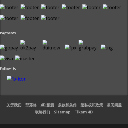
Payments
Follow Us
关于我们
部落格
4D 预测
条款和条件
隐私权和政策
常问问题
联络我们
Sitemap
Tikam 4D