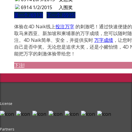
6914
1/2/2015
入围奖
是一个 (6913)
下一个 (6915)
体验在4D Naik线上
投注万字
的刺激吧！通过快速便捷的
取马来西亚、新加坡和柬埔寨的万字成绩，您可以随时随
注。4D Naik简单、安全，并提供实时
万字成绩
，让您时
自己是否中奖。无论您是追求大奖，还是小赌怡情，4D N
能把万字的刺激体验带给您！
下注!
License
Partners