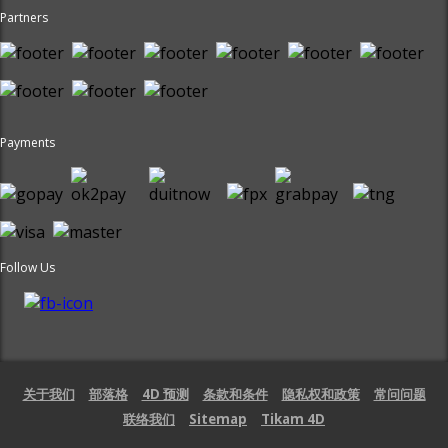
Partners
Payments
Follow Us
关于我们
部落格
4D 预测
条款和条件
隐私权和政策
常问问题
联络我们
Sitemap
Tikam 4D