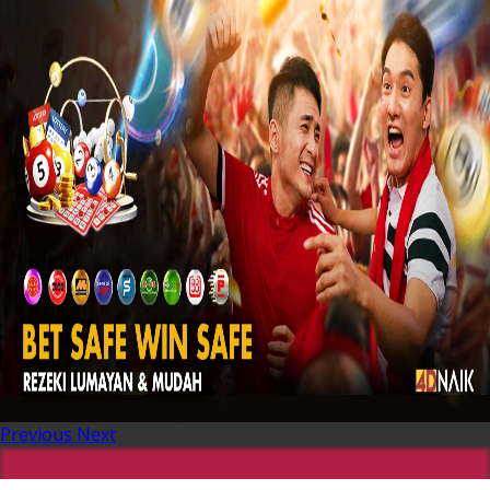
Previous
Next