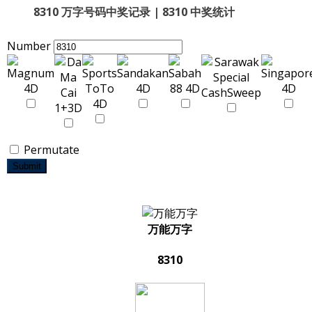
8310 万字号码中奖记录 | 8310 中奖统计
Number
Permutate
Submit
万能万字
8310