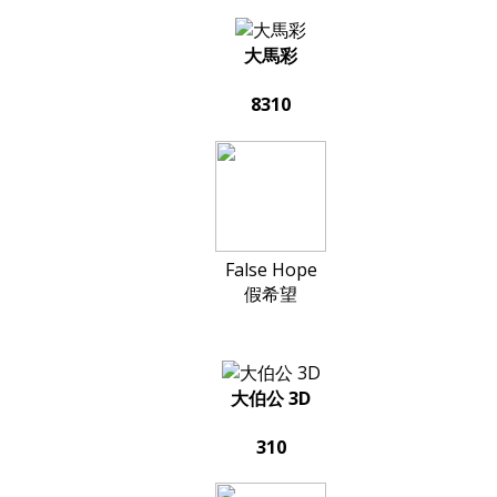
大馬彩
8310
False Hope
假希望
大伯公 3D
310