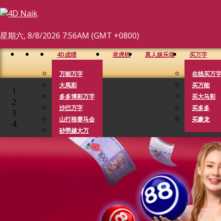
星期六, 8/8/2026 7:56AM (GMT +0800)
4D成绩
老虎机
真人娱乐场
买万字
万能万字
在线买万
大馬彩
买万能
多多博彩万字
买大马彩
沙巴万字
买多多
山打根赛马会
买豪龙
砂勞越大万
新加坡万字
豪龙
Perdana 4D
9 Lotto
天天好运