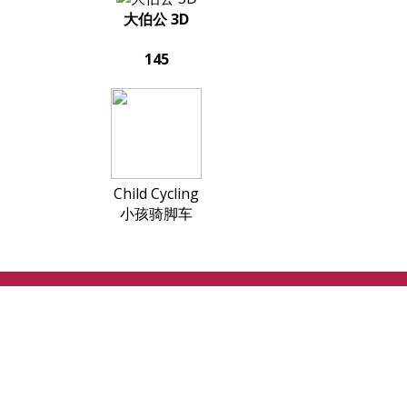
大伯公 3D
145
Child Cycling
小孩骑脚车