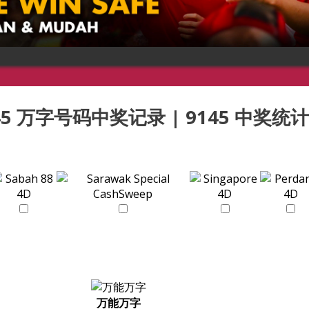
45 万字号码中奖记录 | 9145 中奖统计
万能万字