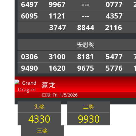
6497
9967
---
0777
6095
1121
---
4357
3747
8844
2116
安慰奖
0306
3100
8181
5477
9490
1620
9675
5776
豪龙
日期: Fri, 1/5/2026
头奖
二奖
4330
9930
三奖