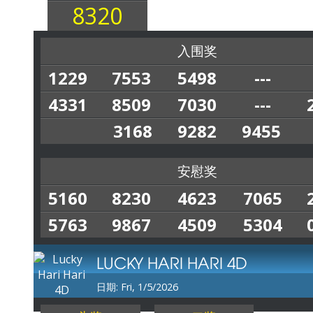
8320
入围奖
1229
7553
5498
---
4331
8509
7030
---
3168
9282
9455
安慰奖
5160
8230
4623
7065
5763
9867
4509
5304
LUCKY HARI HARI 4D
日期: Fri, 1/5/2026