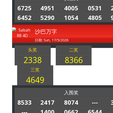
6725
4951
4005
0531
6452
5290
1054
4805
沙巴万字
日期: Sun, 17/5/2026
头奖
二奖
2338
8366
三奖
4649
入围奖
8533
2417
8074
---
---
1400
0662
6544