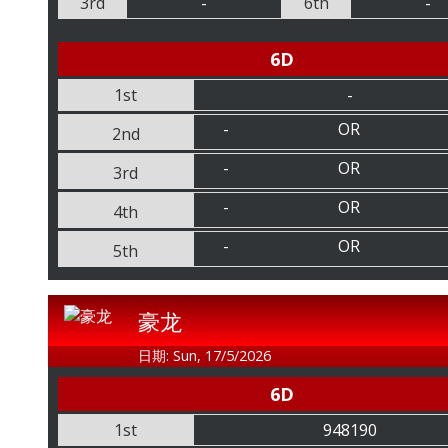
3rd
-
6th
-
6D
1st
-
-
OR
2nd
-
OR
3rd
-
OR
4th
-
OR
5th
豪龙
日期: Sun, 17/5/2026
6D
1st
948190