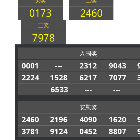
头奖
二奖
0173
2460
三奖
7978
入围奖
0001
---
2312
9043
2224
1528
6217
7077
6533
---
---
安慰奖
2460
2196
4090
1620
3781
9124
0452
8807