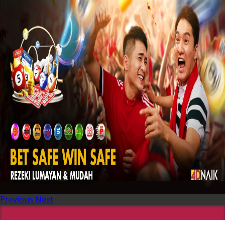
Previous
Next