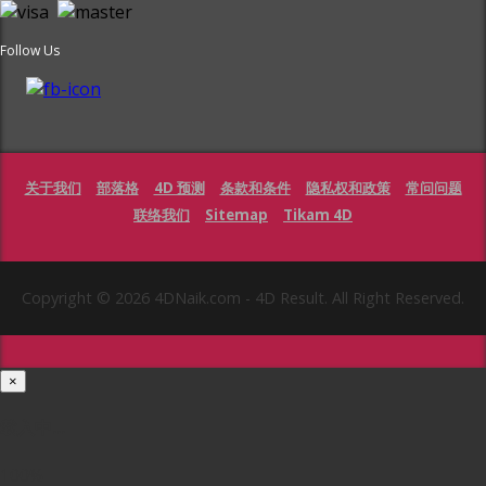
Follow Us
关于我们
部落格
4D 预测
条款和条件
隐私权和政策
常问问题
联络我们
Sitemap
Tikam 4D
Copyright © 2026 4DNaik.com - 4D Result. All Right Reserved.
×
载入中...
100%