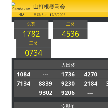
山打根赛马会
日期: Sun, 17/5/2026
头奖
二奖
1782
4536
三奖
0734
入围奖
1084
---
1736
4270
7134
8839
9230
2184
9302
9206
---
安慰奖