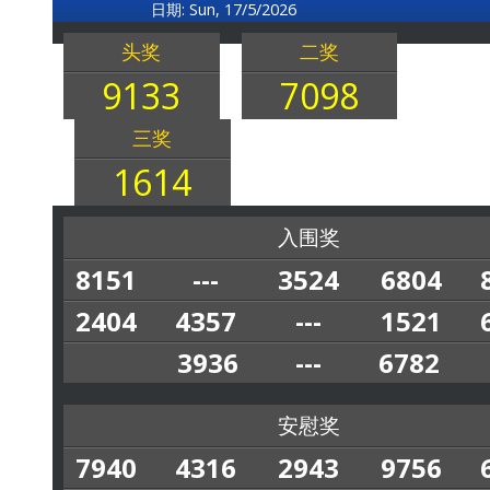
日期: Sun, 17/5/2026
头奖
二奖
9133
7098
三奖
1614
入围奖
8151
---
3524
6804
2404
4357
---
1521
3936
---
6782
安慰奖
7940
4316
2943
9756