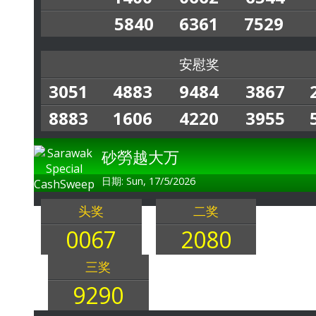
5840
6361
7529
安慰奖
3051
4883
9484
3867
8883
1606
4220
3955
砂勞越大万
日期: Sun, 17/5/2026
头奖
二奖
0067
2080
三奖
9290