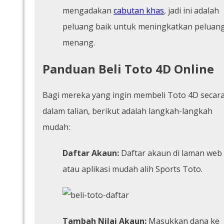
mengadakan
cabutan khas
, jadi ini adalah
peluang baik untuk meningkatkan peluan
menang.
Panduan Beli Toto 4D Online
Bagi mereka yang ingin membeli Toto 4D secar
dalam talian, berikut adalah langkah-langkah
mudah:
Daftar Akaun:
Daftar akaun di laman web
atau aplikasi mudah alih Sports Toto.
Tambah Nilai Akaun:
Masukkan dana ke