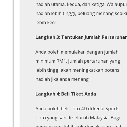
hadiah utama, kedua, dan ketiga. Walaupu
hadiah lebih tinggi, peluang menang sediki
lebih kecil.
Langkah 3: Tentukan Jumlah Pertaruha
Anda boleh memulakan dengan jumlah
minimum RM1. Jumlah pertaruhan yang
lebih tinggi akan meningkatkan potensi
hadiah jika anda menang.
Langkah 4: Beli Tiket Anda
Anda boleh beli Toto 4D di kedai Sports
Toto yang sah di seluruh Malaysia. Bagi
pemain yang lebih suka keselesaan, anda