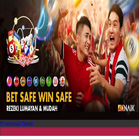
Previous
Next