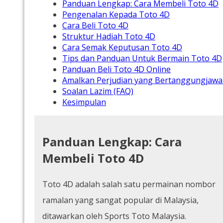
Panduan Lengkap: Cara Membeli Toto 4D
Pengenalan Kepada Toto 4D
Cara Beli Toto 4D
Struktur Hadiah Toto 4D
Cara Semak Keputusan Toto 4D
Tips dan Panduan Untuk Bermain Toto 4D
Panduan Beli Toto 4D Online
Amalkan Perjudian yang Bertanggungjaw
Soalan Lazim (FAQ)
Kesimpulan
Panduan Lengkap: Cara
Membeli Toto 4D
Toto 4D adalah salah satu permainan nombor
ramalan yang sangat popular di Malaysia,
ditawarkan oleh Sports Toto Malaysia.