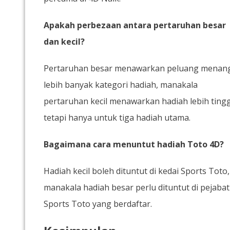
Apakah perbezaan antara pertaruhan besar
dan kecil?
Pertaruhan besar menawarkan peluang menan
lebih banyak kategori hadiah, manakala
pertaruhan kecil menawarkan hadiah lebih tingg
tetapi hanya untuk tiga hadiah utama.
Bagaimana cara menuntut hadiah Toto 4D?
Hadiah kecil boleh dituntut di kedai Sports Toto,
manakala hadiah besar perlu dituntut di pejabat
Sports Toto yang berdaftar.