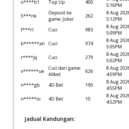
o****b1
Top Up
400
5:16PM
Deposit ke
8 Aug 202
5***nk
262
game: Joker
5:12PM
8 Aug 202
f***rl
Cuci
983
5:09PM
8 Aug 202
b******an
Cuci
974
5:05PM
8 Aug 202
r****jq
Cuci
279
5:02PM
Cuci dari game:
8 Aug 202
v******ue
626
Allbet
4:59PM
8 Aug 202
n****gb
4D Bet
190
4:55PM
8 Aug 202
n*****io
4D Bet
10
4:52PM
Jadual Kandungan: