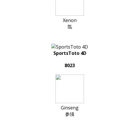
Xenon
氙
SportsToto 4D
8023
Ginseng
参须