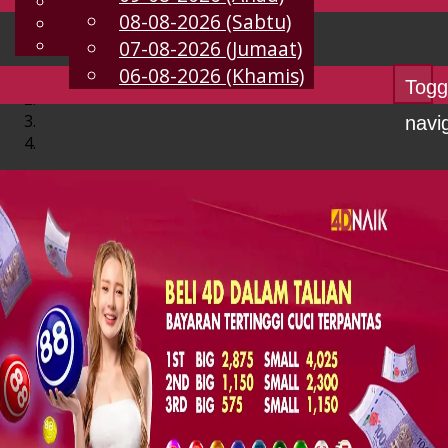
English
08-08-2026 (Sabtu)
MS
Chinese
Malay
07-08-2026 (Jumaat)
06-08-2026 (Khamis)
Togg
navi